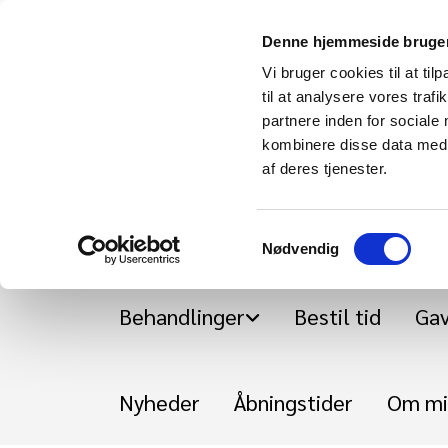
Denne hjemmeside bruger
Vi bruger cookies til at til
til at analysere vores tra
partnere inden for sociale
kombinere disse data med a
af deres tjenester.
Samtykkevalg
Nødvendig
Behandlinger
Bestil tid
Gav
Nyheder
Åbningstider
Om mi