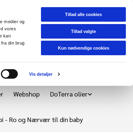
Tillad alle cookies
ale medier og
ed vores
Tillad valgte
re kan
ksaminieret Fysirugisk
fra din brug
Kun nødvendige cookies
Vis detaljer
er
Webshop
DoTerra olier
 - Ro og Nærvær til din baby