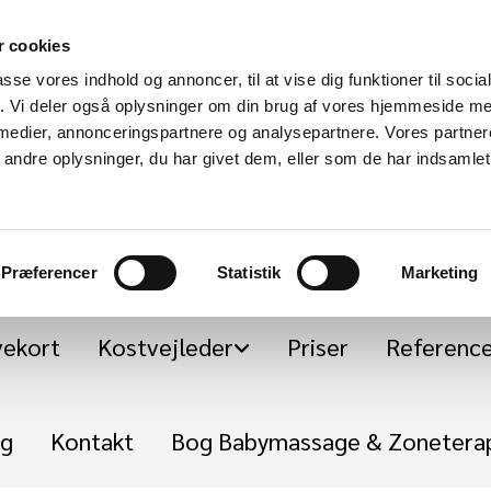
 cookies
passe vores indhold og annoncer, til at vise dig funktioner til soci
BalanceZonen
fik. Vi deler også oplysninger om din brug af vores hjemmeside m
 medier, annonceringspartnere og analysepartnere. Vores partne
v/ Mette Skov Pedersen * Zoneterapeut * Babyterapeut * Lægee
ndre oplysninger, du har givet dem, eller som de har indsamlet 
Massør * SkyggeCoach * Kostvejleder og Sundhedscoach *
Præferencer
Statistik
Marketing
ekort
Kostvejleder
Priser
Referenc
g
Kontakt
Bog Babymassage & Zoneterapi