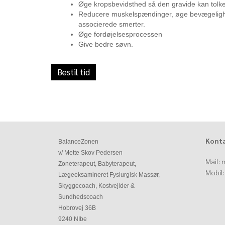
Øge kropsbevidsthed så den gravide kan tolk
Reducere muskelspændinger, øge bevægelighe
associerede smerter.
Øge fordøjelsesprocessen
Give bedre søvn.
Bestil tid
Konta
BalanceZonen
v/ Mette Skov Pedersen
Mail:
m
Zoneterapeut, Babyterapeut,
Mobil
Lægeeksamineret Fysiurgisk Massør,
Skyggecoach, Kostvejlder &
Sundhedscoach
Hobrovej 36B
9240 NIbe