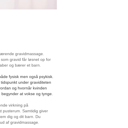
lværende gravidmassage.
m gravid får løsnet op for
kaber og bærer et barn.
åde fysisk men også psykisk.
 tidspunkt under graviditeten
 hvordan og hvornår kvinden
 begynder at vokse og tynge.
nde virkning på
gt pusterum. Samtidig giver
em dig og dit barn. Du
et ud af gravidmassage.