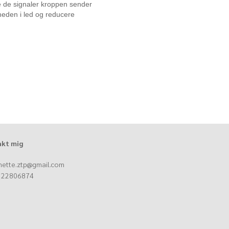
e de signaler kroppen sender
den i led og reducere
kt mig
ette.ztp@gmail.com
: 22806874